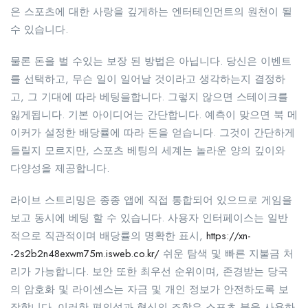
은 스포츠에 대한 사랑을 깊게하는 엔터테인먼트의 원천이 될
수 있습니다.
물론 돈을 벌 수있는 보장 된 방법은 아닙니다. 당신은 이벤트
를 선택하고, 무슨 일이 일어날 것이라고 생각하는지 결정하
고, 그 기대에 따라 베팅을합니다. 그렇지 않으면 스테이크를
잃게됩니다. 기본 아이디어는 간단합니다. 예측이 맞으면 북 메
이커가 설정한 배당률에 따라 돈을 얻습니다. 그것이 간단하게
들릴지 모르지만, 스포츠 베팅의 세계는 놀라운 양의 깊이와
다양성을 제공합니다.
라이브 스트리밍은 종종 앱에 직접 통합되어 있으므로 게임을
보고 동시에 베팅 할 수 있습니다. 사용자 인터페이스는 일반
적으로 직관적이며 배당률의 명확한 표시,
https://xn-
-2s2b2n48exwm75m.isweb.co.kr/
쉬운 탐색 및 빠른 지불금 처
리가 가능합니다. 보안 또한 최우선 순위이며, 존경받는 당국
의 암호화 및 라이센스는 자금 및 개인 정보가 안전하도록 보
장합니다. 이러한 편의성과 혁신의 조합은 스포츠 북을 사용하