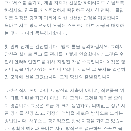
프로세스를 즐기고, 게임 자체가 진정한 하이라이트로 남도록
하십시오. 친구들과 캐주얼하게 탐험하든 상세한 전략에 몰입
하든 여정은 경쟁과 기회에 대한 신선한 관점을 제공합니다.
올바른 사고 방식으로이 오락은 스포츠에 대한 사랑을 대체하
는 것이 아니라 풍부하게합니다.
첫 번째 단계는 간단합니다 : 뱅크 롤을 정의하십시오. 그래서
당신은 실제로 뱅크 롤 관리를 어떻게 연습합니까? 그것은 순
전히 엔터테인먼트를 위해 지정된 가용 소득입니다. 이것은 당
신이 잃을 여유가있는 돈이어야합니다. 일단 그 숫자를 결정하
면 모래에 선을 그렸습니다. 그게 당신의 출발점입니다.
그것은 집세 돈이 아니고, 당신의 저축이 아니며, 식료품을 위
해 따로 마련한 자금이 아닙니다. 그러나 그것은 재미를 줄이
지 않습니다. 그것은 조금 더 크게 응원하고, 의미없는 정규 시
즌 경기를 신경 쓰고, 경쟁의 맥박을 새로운 방식으로 느끼는
방법입니다. 하우스는 장기적으로 항상 이점을 가지고 있습니
다. 명확한 예산과 올바른 사고 방식으로 접근하면 스포츠 북